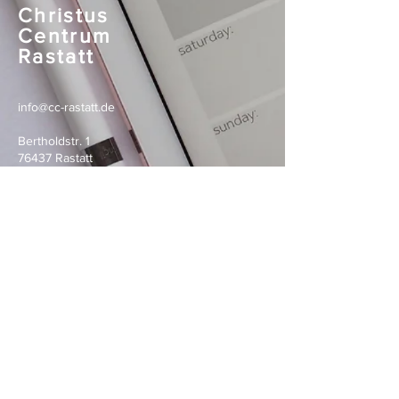
Christus
Centrum
Rastatt
info@cc-rastatt.de
Bertholdstr. 1
76437 Rastatt