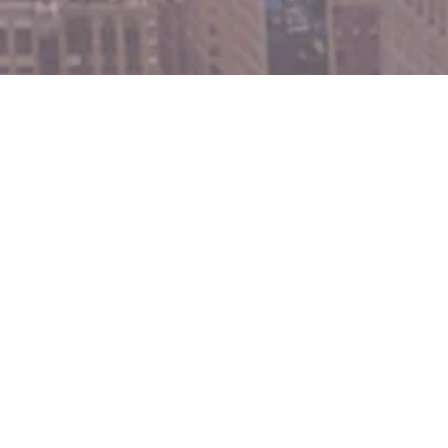
Gottesdienst
Jeder kann gerne zu unseren 
Wir freuen uns, wenn du einfac
Für deine Fragen stehen dir die
zur Verfügung.
Sonntags
10:30 - 12:00 Uhr
Adresse
Bertholdstr.1
76437 Rastatt