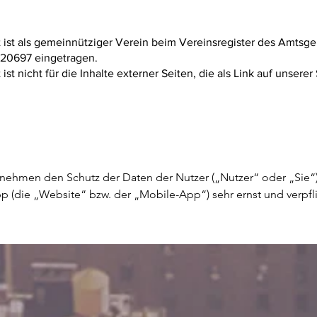
t ist als gemeinnütziger Verein beim Vereinsregister des Amtsg
20697 eingetragen.
st nicht für die Inhalte externer Seiten, die als Link auf unserer
ummern, IP-Adressen und mehr. Wenn wir personenbezogene mit nicht personenbezogenen Daten kombinieren, werden diese, solange sie in Kombination vorliegen, von uns als personenbezogene Daten behandelt.
________________________________________
Wie sammeln wir Daten?
Nachstehend sind die wichtigsten Methoden aufgeführt, die wir zur Sammlung von Daten verwenden:

•Wir erfassen Daten bei der Nutzung unserer Dienste. Wenn Sie also unsere digitalen Assets besuchen und Dienste nutzen, können wir die Nutzung, Sitzungen und die dazugehörigen Informationen sammeln, erfassen und speichern.
•Wir erfassen Daten, die Sie uns selbst zur Verfügung stellen, beispielsweise, wenn Sie über einen Kommunikationskanal direkt mit uns Kontakt aufnehmen (z. B. eine E-Mail mit einem Kommentar oder Feedback).
•Wir können, wie unten beschrieben, Daten aus Drittquellen erfassen.
•Wir erfassen Daten, die Sie uns zur Verfügung stellen, wenn Sie sich über einen Drittanbieter wie Facebook oder Google bei unseren Diensten anmelden.
________________________________________
Warum erfassen wir diese Daten?
Wir können Ihre Daten für folgende Zwecke verwenden:

•um unsere Dienste zur Verfügung zu stellen und zu betreiben;
•um unsere Dienste zu entwickeln, anzupassen und zu verbessern;
•um auf Ihr Feedback, Ihre Anfragen und Wünsche zu reagieren und Hilfe anzubieten;
•um Anforderungs- und Nutzungsmuster zu analysieren;
•für sonstige interne, statistische und Recherchezwecke;
•um unsere Möglichkeiten zur Datensicherheit und Betrugsprävention verbessern zu können;
•um Verstöße zu untersuchen und unsere Bedingungen und Richtlinien durchzusetzen sowie um dem anwendbaren Recht, den Vorschriften bzw. behördlichen Anordnungen zu entsprechen;
•um Ihnen Aktualisierungen, Nachrichten, Werbematerial und sonstige Informationen im Zusammenhang mit unseren Diensten zu übermitteln. Bei Werbe-E-Mails können Sie selbst entscheiden, ob Sie diese weiterhin erhalten möchten. Wenn nicht, klicken Sie einfach auf den Abmeldelink in diesen E-Mails.
________________________________________
An wen geben wir diese Daten weiter?
Wir können Ihre Daten an unsere Dienstleister weitergeben, um unsere Dienste zu betreiben (z. B. Speicherung von Daten über Hosting-Dienste Dritter, Bereitstellung technischer Unterstützung usw.).

Wir können Ihre Daten auch unter folgenden Umständen offenlegen: (i) um rechtswidrige Aktivitäten oder sonstiges Fehlverhalten zu untersuchen, aufzudecken, zu verhindern oder dagegen vorzugehen; (ii) um unsere Rechte auf Verteidigung zu begründen oder auszuüben; (iii) um unsere Rechte, unser Eigentum oder unsere persönliche Sicherheit sowie die Sicherheit unserer Nutzer oder der Öffentlichkeit zu schützen; (iv) im Falle eines Kontrollwechsels bei uns oder bei einem unserer verbundenen Unternehmen (im Wege einer Verschmelzung, des Erwerbs oder Kaufs (im Wesentlichen) aller Vermögenswerte u. a.); (v) um Ihre Daten mittels befugter Drittanbieter zu erfassen, vorzuhalten und/oder zu verwalten (z. B. Cloud-Service-Anbieter), soweit dies für geschäftliche Zwecke angemessen ist; (vi) um mit Drittanbietern gemeinsam an der Verbesserung Ihres Nutzererlebnisses zu arbeiten. Zur Vermeidung von Missverständnissen möchten wir darauf hinweisen, dass wir nicht personenbezogene Daten nach eigenem Ermessen an Dritte übermitteln bzw. weitergeben oder anderweitig verwenden können.

Cookies und ähnliche Technologien
Wenn Sie unsere Dienste besuchen oder darauf zugreifen, autorisieren wir Dritte dazu, Webbeacons, Cookies, Pixel Tags, Skripte sowie andere Technologien und Analysedienste („Tracking-Technologien“) einzusetzen. Diese Tracking-Technologien können es Dritten ermöglichen, Ihre Daten automatisch zu erfassen, um das Navigationserlebnis auf unseren digitalen Assets zu verbessern, deren Performance zu optimieren und ein maßgeschneidertes Nutzererlebnis zu gewährleisten, sowie zu Zwecken der Sicherheit und der Betrugsprävention.

Um mehr darüber zu erfahren, lesen Sie bitte unsere Cookie-Richtlinie.

Ohne Ihre Zustimmung werden wir Ihre E-Mail-Adresse oder andere personenbezogenen Daten nicht an Werbeunternehmen oder Werbenetzwerke weitergeben.

________________________________________
Wo speichern wir die Daten?

Nicht personenbezogene Daten

Bitte beachten Sie, dass unsere Unternehmen sowie unsere vertrauenswürdigen Partner und Dienstanbieter auf der ganzen Welt ansässig sind. Zu den in dieser Datenschutzrichtlinie erläuterten Zwecke speichern und verarbeiten wir alle nicht personenbezogenen Daten, die wir erfassen, in unterschiedlichen Rechtsordnungen.

Personenbezogene Daten
Personenbezogene Daten können in den Vereinigten Staaten, in Irland, Südkorea, Taiwan, Israel und soweit für die ordnungsgemäße Bereitstellung unserer Dienste und/oder gesetzlich vorgeschrieben (wie nachstehend weiter erläutert) in anderen Rechtsordnungen gepflegt, verarbeitet und gespeichert werden.
________________________________________
Wie lange werden die Daten vorgehalten?
Bitte beachten Sie, dass wir die erfassten Daten so lange aufbewahren, wie es für die Bereitstellung unserer Dienste, zur Einhaltung unserer gesetzlichen und vertraglichen Verpflichtungen gegenüber Ihnen, zur Beilegung von Streitigkeiten und zur Durchsetzung unserer Vereinbarungen erforderlich ist.
Wir können unrichtige oder unvollständige Daten jederzeit nach eigenem Ermessen berichtigen, ergänzen oder löschen.

Wie schützen wir die Daten?
Der Hosting-Dienst für unserer digitalen Assets stellt uns die Online-Plattform zu Verfügung, über die wir Ihnen unsere Dienste anbieten können. Ihre Daten können über die Datenspeicherung, Datenbanken und allgemeine Anwendungen unseres Hosting-Anbieters gespeichert werden. Er speichert Ihre Daten auf sicheren Servern hinter einer Firewall und er bietet siche