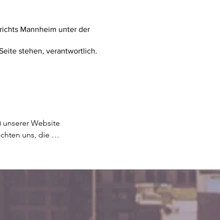
erichts Mannheim unter der
 Seite stehen, verantwortlich.
ren HTTPS-Zugriff auf die meisten Bereiche seiner Dienste.

Alle von uns und unserem Hosting-Anbieter für unsere digitalen Assets angebotenen Zahlungsmöglichkeiten halten die Vorschriften des PCI-DSS (Datensicherheitsstandard der Kreditkartenindustrie) des PCI Security Standards Council (Rat für Sicherheitsstandards der Kreditkartenindustrie) ein. Dabei handelt es sich um die Zusammenarbeit von Marken wie Visa, MasterCard, American Express und Discover. PCI-DSS-Anforderungen helfen, den sicheren Umgang mit Kreditkartendaten (u. a. physische, elektronische und verfahrenstechnische Maßnahmen) durch unseren Shop und die Dienstanbieter zu gewährleisten.

Ungeachtet der von uns und unserem Hosting-Anbieter ergriffenen Maßnahmen und Bemühungen können und werden wir keinen absoluten Schutz und keine absolute Sicherheit der Daten garantieren, die Sie hochladen, veröffentlichen oder anderweitig an uns oder andere weitergeben.
Aus diesem Grund möchten wir Sie bitten, sichere Passwörter festzulegen und uns oder anderen nach Möglichkeit keine vertraulichen Informationen zu übermitteln, deren Offenlegung Ihnen Ihrer Meinung nach erheblich bzw. nachhaltig schaden könnte. Da E-Mail und Instant Messaging nicht als sichere Kommunikationsformen gelten, bitten wir Sie außerdem, keine vertraulichen Informationen über einen dieser Kommunikationskanäle weiterzugeben.
________________________________________
Wie gehen wir mit Minderjährigen um?
Kinder können unsere Dienste nutzen. Wenn sie jedoch Zugriff auf bestimmte Funktionen wünschen, müssen sie ggf. gewisse Angaben mac