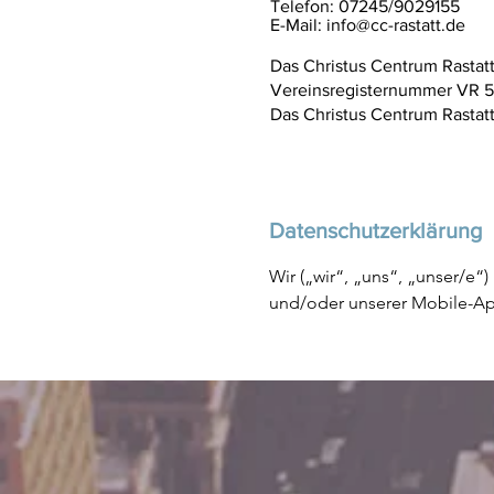
Telefon: 07245/9029155
E-Mail:
info@cc-rastatt.de
Das Christus Centrum Rastat
Vereinsregisternummer VR 5
Das Christus Centrum Rastatt i
Datenschutzerklärung
Wir („wir“, „uns“, „unser/e“) nehmen den Schutz der Daten der Nutzer („Nutzer“ oder „Sie“) unserer Website und/oder unserer Mobile-App (die „Website“ bzw. der „Mobile-App“) sehr ernst und verpflichten uns, die Informationen, die Nutzer uns in Verbindung mit der Nutzung unserer Website und/oder unseres Mobile-App (zusammen: „digitale Assets“) zur Verfügung stellen, zu schützen. Des Weiteren verpflichten wir uns, Ihre Daten gemäß anwendbarem Recht zu schützen und zu verwenden.
Diese Datenschutzrichtlinie erläutert unsere Praktiken in Bezug auf die Erfassung, Verwendung und Offenlegung Ihrer Daten durch die Nutzung unserer digitalen Assets (die „Dienste“), wenn Sie über Ihre Geräte auf die Dienste zugreifen.
Lesen Sie die Datenschutzrichtlinie bitte sorgfältig durch und stellen Sie sicher, dass Sie unsere Praktiken in Bezug auf Ihre Daten vollumfänglich verstehen, bevor Sie unsere Dienste verwenden. Wenn Sie diese Richtlinie gelesen, vollumfänglich verstanden haben und nicht mit unserer Vorgehensweise einverstanden sind, müssen Sie die Nutzung unserer digitalen Assets und Dienste einstellen. Mit der Nutzung unserer Dienste erkennen Sie die Bedingungen dieser Datenschutzrichtlinie an. Die weitere Nutzung der Dienste stellt Ihre Zustimmung zu dieser Datenschutzrichtlinie und allen Änderungen daran dar.
In dieser Datenschutzrichtlinie erfahren Sie:
•Wie wir Daten sammeln
•Welche Daten wir erfassen
•Warum wir diese Daten erfassen
•An wen wir die Daten weitergeben
•Wo die Daten gespeichert werden
•Wie lange die Daten vorgehalten werden
•Wie wir die Daten schützen
•Wie wir mit Minderjährigen umgehen
•Aktualisierungen oder Änderungen der Datenschutzrichtlinie
________________________________________
Welche Daten erfassen wir?
Nachstehend erhalten Sie einen Überblick über die Daten, die wir erfassen können:

•Nicht identifizierte und nicht identifizierbare Informationen, die Sie während des Registrierungsprozesses bereitstellen oder die über die Nutzung unserer Dienste gesammelt werden („nicht personenbezogene Daten“). Nicht personenbezogene Daten lassen keine Rückschlüsse darauf zu, von wem sie erfasst wurden. Nicht personenbezogene Daten, die wir erfassen, bestehen hauptsächlich aus technischen und zusammengefassten Nutzungsinformationen.
•Individuell identifizierbare Informationen, d. h. all jene, über die man Sie identifizieren kann oder mit vertretbarem Aufwand identifizieren könnte („personenbezogene Daten“). Zu den personenbezogenen Daten, die wir über unsere Dienste erfassen, können Informationen gehören, die von Zeit zu Zeit angefordert werden, wie Namen, E-Mail-Adressen, Adressen, Telefonn