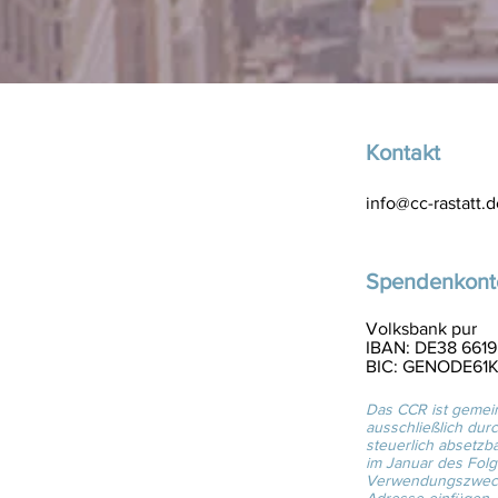
Kontakt
info@cc-rastatt.d
Gottesdiensten kommen.
h bei uns vorbeischaust!
 Mitarbeiter am Info-Point
Spendenkont
Volksbank pur
IBAN: DE38 661
BIC: GENODE61K
Das CCR ist gemein
ausschließlich durc
steuerlich absetz
im Januar des Folge
Verwendungszweck