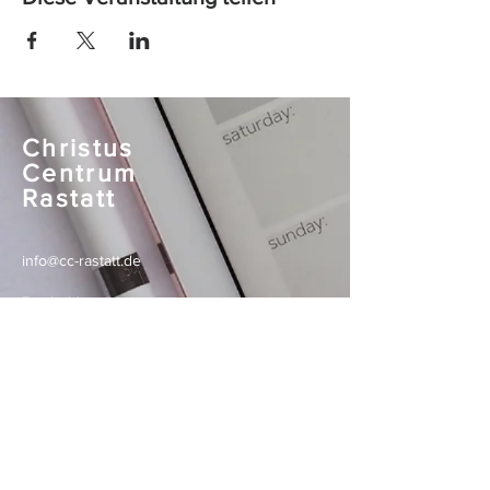
Christus
Centrum
Rastatt
info@cc-rastatt.de
Bertholdstr. 1
76437 Rastatt