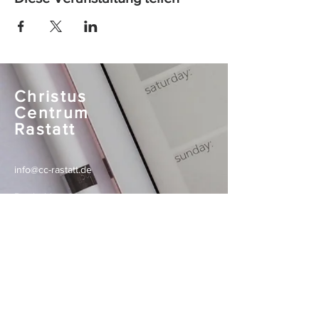
Christus
Centrum
Rastatt
info@cc-rastatt.de
Bertholdstr. 1
76437 Rastatt